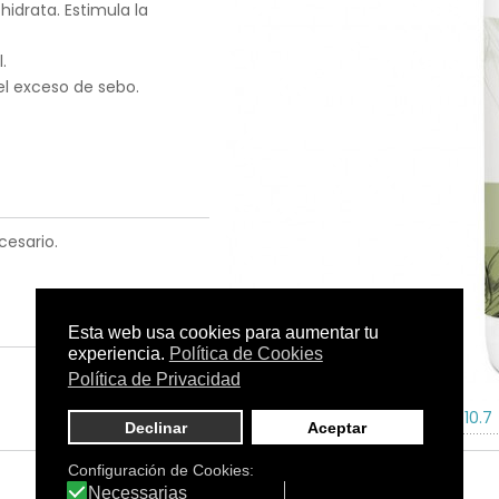
hidrata. Estimula la
.
el exceso de sebo.
cesario.
Tamaño:
750 ml
C.N.:
196710.7