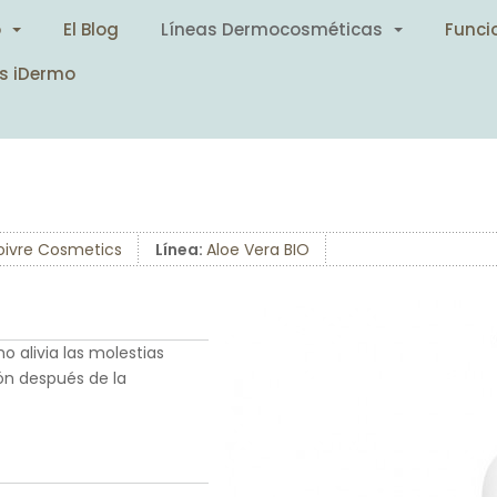
o
El Blog
Líneas Dermocosméticas
Funci
s iDermo
oivre Cosmetics
Línea:
Aloe Vera BIO
o alivia las molestias
ión después de la