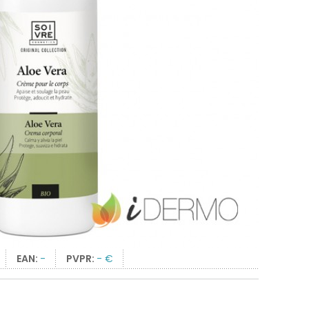
EAN:
-
PVPR:
- €