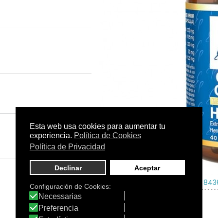
Tamaño:
-
C.N.:
-
EAN:
843