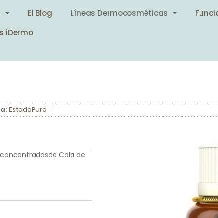
o
El Blog
Líneas Dermocosméticas
Funci
s iDermo
ea:
EstadoPuro
 concentradosde Cola de