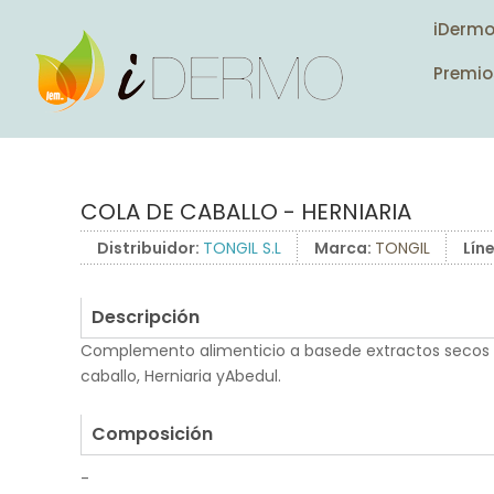
iDerm
Premio
COLA DE CABALLO - HERNIARIA
Distribuidor:
TONGIL S.L
Marca:
TONGIL
Lín
Descripción
Complemento alimenticio a basede extractos secos
caballo, Herniaria yAbedul.
.
Composición
-