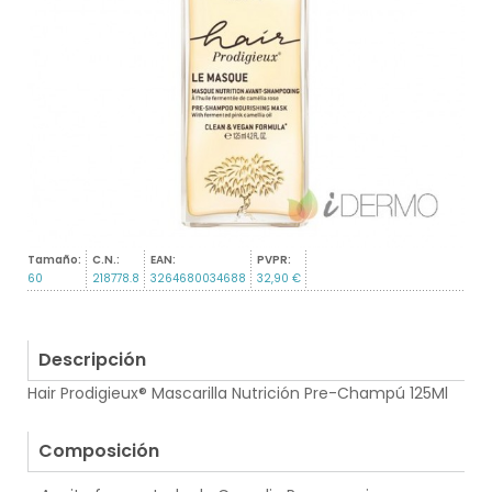
Tamaño:
C.N.:
EAN:
PVPR:
60
218778.8
3264680034688
32,90 €
Descripción
Hair Prodigieux® Mascarilla Nutrición Pre-Champú 125Ml
.
Composición