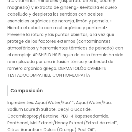
a 4 vitaminas, minerales (aspartato de zinc, cobre y
magnesio) y extracto de ginseng.• Revitaliza el cuero
cabelludo y despierta los sentidos con aceites
esenciales orgánicos de naranja, limón y pomelo. •
Hidrata el cabello con miel orgánica y pantenol.•
Previene la rotura y las puntas abiertas, a la vez que
protege de los factores externos (contaminantes
atmosféricos y herramientas térmicas de peinado) con
el complejo APISHIELD HS.El agua de esta fórmula ha sido
reemplazada por una infusión tónica y antiedad de
romero orgánico griego. DERMATOLÓGICAMENTE
TESTADOCOMPATIBLE CON HOMEOPATÍA
.
Composición
Ingredientes: Aqua/Water/Eau**, Aqua/Water/Eau,
Sodium Laureth Sulfate, Decyl Glucoside,
Cocamidopropyl Betaine, PEG-4 Rapeseedamide,
Panthenol, Mel Extract/Honey Extract/Extrait de miel*,
Citrus Aurantium Dulcis (Orange) Peel Oil*,