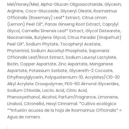
Mel/Honey/Miel, Alpha-Glucan Oligosaccharide, Glycerin,
Arginine, Coco-Glucoside, Glyceryl Oleate, Rosmarinus
Officinalis (Rosemary) Leaf* Extract, Citrus Limon
(Lemon) Peel Oil*, Panax Ginseng Root Extract, Caprylyl
Glycol, Camellia Sinensis Leaf* Extract, Glycol Distearate,
Niacinamide, Butylene Glycol, Citrus Paradisi (Grapefruit)
Peel Oil*, Sodium Phytate, Tocopheryl Acetate,
Phytantriol, Sodium Ascorbyl Phosphate, Saponaria
Officinalis Leaf/Root Extract, Sodium Lauroyl Lactylate,
Biotin, Copper Aspartate, Zinc Aspartate, Manganese
Aspartate, Potassium Sorbate, Glycereth-2 Cocoate,
Ethylhexylglycerin, Polyquaternium-10, Acrylates/C10-30
Alkyl Acrylate Crosspolymer, PEG-60 Almond Glycerides,
Sodium Chloride, Lactic Acid, Citric Acid,
Phenoxyethanol, Alcohol, Parfum/Fragrance, Limonene,
Linalool, Citronellol, Hexyl Cinnamal. *Cultivo ecológico
**Infusión acuosa de la hoja de Rosmarinus Officinalis* =
Agua de romero
.