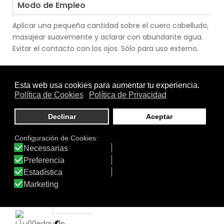
Modo de Empleo
Aplicar una pequeña cantidad sobre el cuero cabelludo,
masajear suavemente y aclarar con abundante agua.
Evitar el contacto con los ojos. Sólo para uso externo.
.
.
Uso
Cabello
|
Cabello Graso
|
Cabello Normal
|
Cabello Seco
|
Cabello con Problemas
|
Hombre
|
Mujer
.
Función
Champú
Tratamiento
Textura
de: