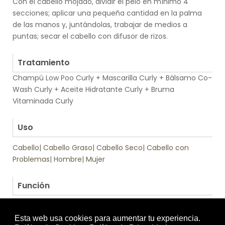
Con el cabello mojado, dividir el pelo en mínimo 4
secciones; aplicar una pequeña cantidad en la palma
de las manos y, juntándolas, trabajar de medios a
puntas; secar el cabello con difusor de rizos.
.
Tratamiento
Champú Low Poo Curly + Mascarilla Curly + Bálsamo Co-
Wash Curly + Aceite Hidratante Curly + Bruma
Vitaminada Curly
.
Uso
Cabello
|
Cabello Graso
|
Cabello Seco
|
Cabello con
Problemas
|
Hombre
|
Mujer
.
Función
Tratamiento específico