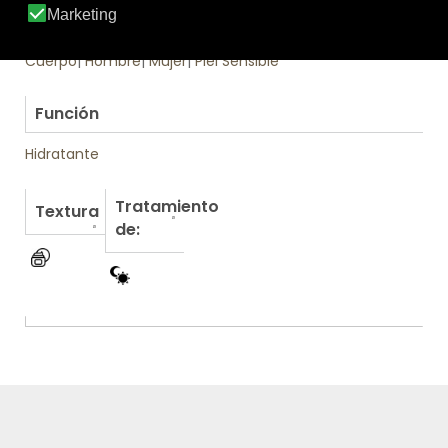
Uso
Cuerpo
|
Hombre
|
Mujer
|
Piel Sensible
.
Función
Hidratante
Tratamiento
Textura
de: