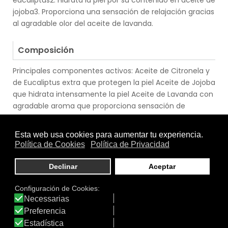
eucaliptus2. Hidrata la piel por su contenido en aceite de
jojoba3. Proporciona una sensación de relajación gracias
al agradable olor del aceite de lavanda.
.
Composición
Principales componentes activos: Aceite de Citronela y
de Eucaliptus extra que protegen la piel Aceite de Jojoba
que hidrata intensamente la piel Aceite de Lavanda con
agradable aroma que proporciona sensación de
relajación
.
Modo de Empleo
Aplicar sobre las zonas corporales deseadas y extender
uniformemente hasta su completa absorción. Repetir la
aplicación si se desea. Ideal para el cuidado antes de ir a
dormir.
.
.