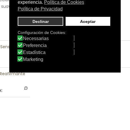
n suave masaje hasta su
 Sensible
|
Rostro
Reafirmante
: