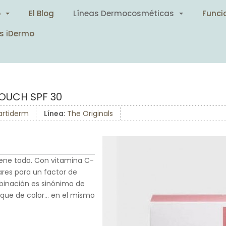
o
El Blog
Líneas Dermocosméticas
Funci
s iDermo
OUCH SPF 30
artiderm
Línea:
The Originals
iene todo. Con vitamina C-
lares para un factor de
mbinación es sinónimo de
toque de color… en el mismo