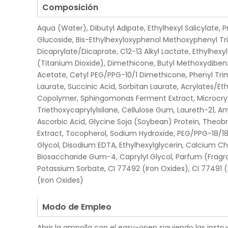
Composición
Aqua (Water), Dibutyl Adipate, Ethylhexyl Salicylate, 
Glucoside, Bis-Ethylhexyloxyphenol Methoxyphenyl Tri
Dicaprylate/Dicaprate, C12-13 Alkyl Lactate, Ethylhexyl
(Titanium Dioxide), Dimethicone, Butyl Methoxydibe
Acetate, Cetyl PEG/PPG-10/1 Dimethicone, Phenyl Tri
Laurate, Succinic Acid, Sorbitan Laurate, Acrylates/Et
Copolymer, Sphingomonas Ferment Extract, Microcryst
Triethoxycaprylylsilane, Cellulose Gum, Laureth-21, 
Ascorbic Acid, Glycine Soja (Soybean) Protein, Th
Extract, Tocopherol, Sodium Hydroxide, PEG/PPG-18/1
Glycol, Disodium EDTA, Ethylhexylglycerin, Calcium Chl
Biosaccharide Gum-4, Caprylyl Glycol, Parfum (Fragr
Potassium Sorbate, CI 77492 (Iron Oxides), CI 77491 (
(Iron Oxides)
.
Modo de Empleo
Abrir la ampolla con el easy-open siguiendo las instru