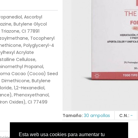
Propanediol, Ascorbyl
azine, Butylene Glycol
 Triazone, CI 77891
nzoylmethane, Tocopheryl
methicone, Polyglyceryl-4
hylhexyl Acrylate
alline Cellulose,
Aminomethyl Propanol,
eobroma Cacao (Cocoa) Seed
8 Dimethicone, Butylene
oride, 1,2-Hexanediol,
ance), Phenoxyethanol,
Iron Oxides), CI 77499
Tamaño:
30 ampollas
C.N.:
-
cciones de la caja. Aplicar